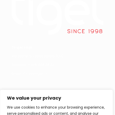
Ti-gel sagl
Via Lische, 5 - 6855 Stabio (CH)
Telefono +
41 91 858 39 34
Email
office@ti-gel.ch
Link Utili
Contattaci
We value your privacy
Cookies policy
Per informazioni,
segnalazioni o curiosità
We use cookies to enhance your browsing experience,
Privacy policy
non esitate a contattarci.
serve personalised ads or content, and analyse our