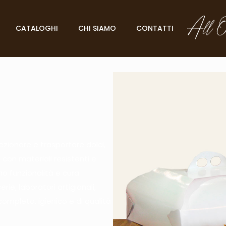
CATALOGHI
CHI SIAMO
CONTATTI
ezionare e trasportare dolci,
 con materiali resistenti e
ono funzionalità e cura
rie, laboratori artigianali,
completo, igienico e di qualità