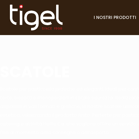
I NOSTRI PRODOTTI
SCATOLE
Scatole per pasticceria pratiche ed eleganti, ideali per conf
torte, biscotti e monoporzioni in totale sicurezza. Realizzate
disponibili in vari formati e grafiche, le nostre scatole unisc
estetica, valorizzando il prodotto finito. Perfette per pasticce
catering e attività Ho.Re.Ca. che vogliono offrire un servizio 
fino al momento della consegna o dell’asporto.