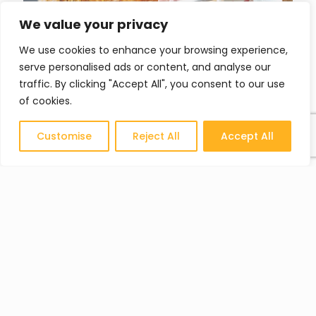
We value your privacy
We use cookies to enhance your browsing experience,
serve personalised ads or content, and analyse our
traffic. By clicking "Accept All", you consent to our use
of cookies.
Customise
Reject All
Accept All
Sprechen wir über Ihr
professionelles Projekt
Erzählen Sie uns von Ihrem Unternehmen und Ihren
Anforderungen. Unser Team unterstützt Sie unverbindlich
bei der Auswahl der am besten geeigneten Lösungen.
Via Lische, 5 - 6855 Stabio (CH)