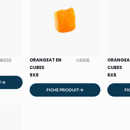
ORANGEAT EN
ORANGEA
BR033
CE006
CUBES
CUBES
9X9
6X6
T
FICHE PRODUIT
FI