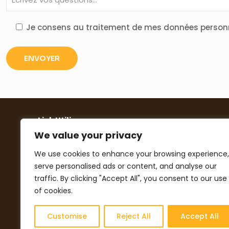
Je consens au traitement de mes données person
Link Utili
We value your privacy
Cookies policy
We use cookies to enhance your browsing experience,
Privacy policy
serve personalised ads or content, and analyse our
traffic. By clicking "Accept All", you consent to our use
Contacts
of cookies.
Catalogues
Customise
Reject All
Accept All