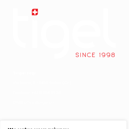
Ti-gel sagl
Via Lische, 5 - 6855 Stabio (CH)
Telefono +
41 91 858 39 34
Email
office@ti-gel.ch
Link Utili
Contattaci