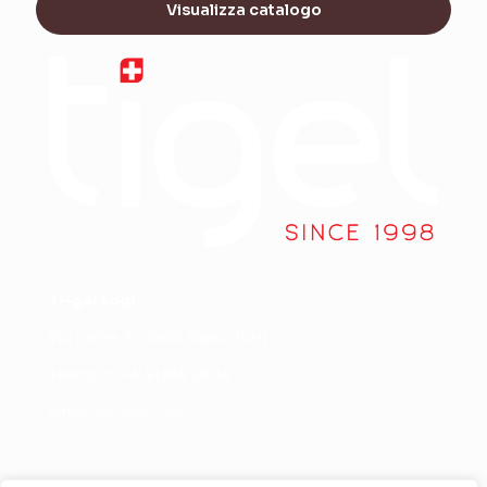
Visualizza catalogo
Ti-gel sagl
Via Lische, 5 - 6855 Stabio (CH)
Telefono +
41 91 858 39 34
Email
office@ti-gel.ch