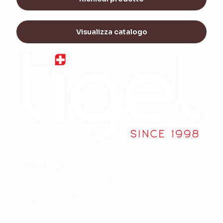
Visualizza catalogo
Ti-gel sagl
Via Lische, 5 - 6855 Stabio (CH)
Telefono +
41 91 858 39 34
Email
office@ti-gel.ch