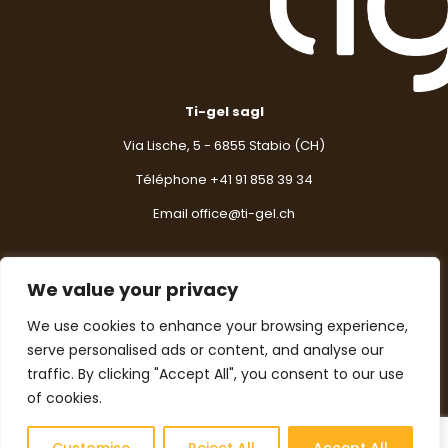
Ti-gel sagl
Via Lische, 5 - 6855 Stabio (CH)
Téléphone +
41 91 858 39 34
Email
office@ti-gel.ch
We value your privacy
Contactez-nous
We use cookies to enhance your browsing experience,
serve personalised ads or content, and analyse our
Pour toute information, suggestion ou question,
n'hésitez pas à nous contacter.
traffic. By clicking "Accept All", you consent to our use
of cookies.