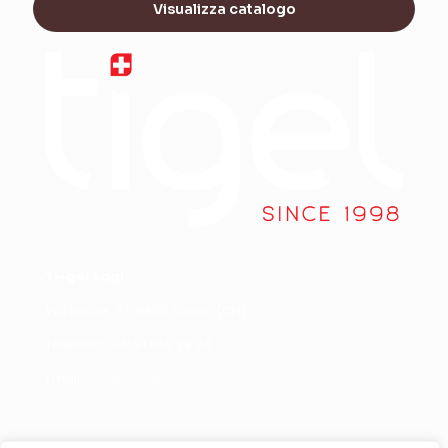
Visualizza catalogo
Ti-gel sagl
Via Lische, 5 - 6855 Stabio (CH)
Telefono +
41 91 858 39 34
Email
office@ti-gel.ch