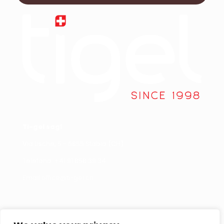
Ti-gel sagl
Via Lische, 5 - 6855 Stabio (CH)
Telefono +
41 91 858 39 34
Email
office@ti-gel.ch
Link Utili
Contattaci