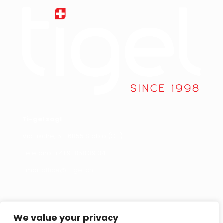
Ti-gel sagl
Via Lische, 5 - 6855 Stabio (CH)
Telefono +
41 91 858 39 34
Email
office@ti-gel.ch
Link Utili
Contattaci
We value your privacy