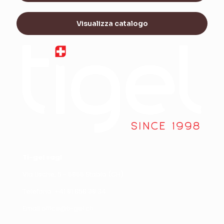
Visualizza catalogo
Ti-gel sagl
Via Lische, 5 - 6855 Stabio (CH)
Telefono +
41 91 858 39 34
Email
office@ti-gel.ch