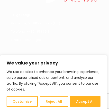
Ti-gel sagl
Via Lische, 5 - 6855 Stabio (CH)
Telefono +
41 91 858 39 34
Email
office@ti-gel.ch
Link Utili
Contattaci
We value your privacy
Cookies policy
Per informazioni,
segnalazioni o curiosità
We use cookies to enhance your browsing experience,
Privacy policy
non esitate a contattarci.
serve personalised ads or content, and analyse our
Contatti
traffic. By clicking "Accept All", you consent to our use
of cookies.
Cataloghi
CONTATTACI
Customise
Reject All
Accept All