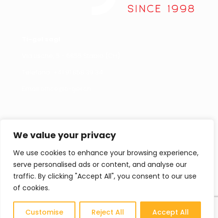
Ti-gel sagl
Via Lische, 5 - 6855 Stabio (CH)
Telefono +
41 91 858 39 34
Email
office@ti-gel.ch
Link Utili
Contattaci
We value your privacy
Cookies policy
Per informazioni,
segnalazioni o curiosità
We use cookies to enhance your browsing experience,
Privacy policy
non esitate a contattarci.
serve personalised ads or content, and analyse our
Contatti
traffic. By clicking "Accept All", you consent to our use
of cookies.
Cataloghi
CONTATTACI
Customise
Reject All
Accept All