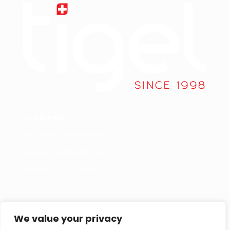
Ti-gel sagl
Via Lische, 5 - 6855 Stabio (CH)
Telefono +
41 91 858 39 34
Email
office@ti-gel.ch
Link Utili
Contattaci
We value your privacy
Cookies policy
Per informazioni,